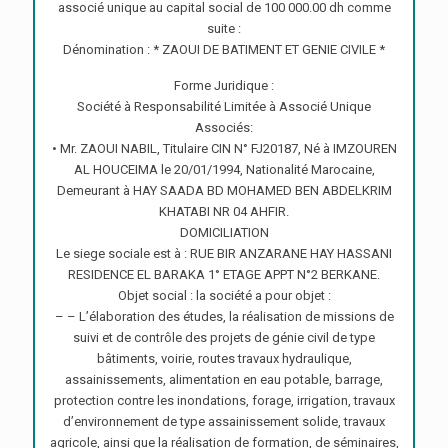
associé unique au capital social de 100 000.00 dh comme
suite :
Dénomination : * ZAOUI DE BATIMENT ET GENIE CIVILE *
Forme Juridique :
Société à Responsabilité Limitée à Associé Unique
Associés:
• Mr. ZAOUI NABIL, Titulaire CIN N° FJ20187, Né à IMZOUREN
AL HOUCEIMA le 20/01/1994, Nationalité Marocaine,
Demeurant à HAY SAADA BD MOHAMED BEN ABDELKRIM
KHATABI NR 04 AHFIR.
DOMICILIATION
Le siege sociale est à : RUE BIR ANZARANE HAY HASSANI
RESIDENCE EL BARAKA 1° ETAGE APPT N°2 BERKANE.
Objet social : la société a pour objet :
– – L’élaboration des études, la réalisation de missions de
suivi et de contrôle des projets de génie civil de type
bâtiments, voirie, routes travaux hydraulique,
assainissements, alimentation en eau potable, barrage,
protection contre les inondations, forage, irrigation, travaux
d’environnement de type assainissement solide, travaux
agricole, ainsi que la réalisation de formation, de séminaires,