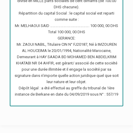
divisé en MILLE parts sociales de cent dirhams (de 100.00
DHS chacune).
Répartition du capital Social : le capital social est reparti
comme suite :
Mr. MELHAOUI SAID ………………..…..………………. 100 000, 00 DHS
Total 100 000, 00 DHS
GERANCE:
Mr. ZAOUI NABIL, Titulaire CIN N° FJ20187, Né à IMZOUREN
AL HOUCEIMA le 20/01/1994, Nationalité Marocaine,
Demeurant à HAY SAADA BD MOHAMED BEN ABDELKRIM
KHATABI NR 04 AHFIR, est gérant/ associé de cette société
pour une durée illimitée et il engage la société par sa
signature dans n’importe quelle action juridique quel que soit
leur nature et leur objet.
Dépôt légal : a été effectué au greffe du tribunal de 1ère
instance de Berkane en date du 04/09/2019 sous N° : 557/19