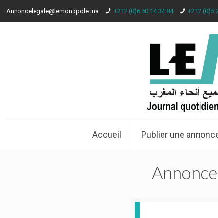
Annoncelegale@lemonopole.ma
+212 (0)6 50 14 34 84
+212 (0)5 
Accueil
Publier une annonce
Annonce