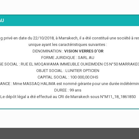
AU
 privé en date du 22/10/2018, à Marrakech, il a été constitué une société à re
unique ayant les caractéristiques suivantes :
DENOMINATION :
VISION VERRES D’OR
FORME JURIDIQUE : SARL AU
GE SOCIAL : RUE EL MOQAWAMA IMMEUBLE OUKEIMDEN C5 N°50 MARRAKE
OBJET SOCIAL : LUNITIER OPTICIEN
CAPITAL SOCIAL : 100 000,00 DHS
ANCE : Mme MASSAQ HALIMA est nommé gérante pour une durée indétérmi
DUREE : 99 ans
Le dépôt légal a été effectué au CRI de Marrakech sous N°M11_18_1861850