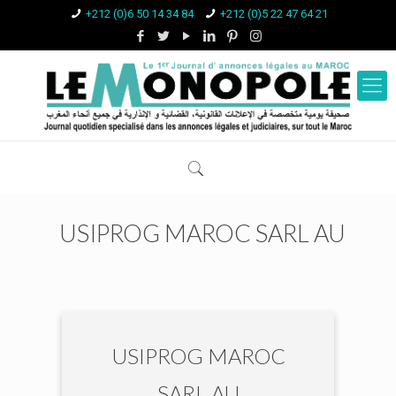
+212 (0)6 50 14 34 84
+212 (0)5 22 47 64 21
USIPROG MAROC SARL AU
USIPROG MAROC
SARL AU