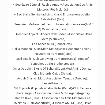
– Secrétaire Général : Rachid Arrad –Association Des Amis
Motards (Fès Meknès)
– Secrétaire Général-adjoint : Khalid El Idrissi-Association
Safi Mot’art (Safi)
– Trésorier : Mohammed Lasri – Association Assalam(A M E
M) Casablanca (Casa)
– Trésorier Adjoint : Abderazzak Eddebi-Association Atlas
Riders (Marrakech)
Les Accesseurs (Conseillers) :
Dalila Mosbah : Miss Moto Maroc(Casa).Mohamed Lahlou :
Les Motards du Maroc(Casa)
Jalil Madih : Club Goldwing du Maroc (Casa) .Youssef
Benouhoud : Big Brothers(casa).
Omar Oudghiri: Skulls Of Sahara(Casa).Med Amine Derraz :
Club Motards Oujda (Oujda).
Ayoub Chahid : Moto Association Tamuda (Fnedaq).
Les Adhérents:
3M El jadida (El jadida)-Rabat Rider (Rabat)-Club Tanjawa
Biker (Tanger)-Association Souss Moto Agadir(Agadir)-
Dada’s Bike (Casa)-Association des Amis Motards (Fes
/Meknes )-Safi Mot’art(Safi)-Assalam AMEM (Casa)-Atlas