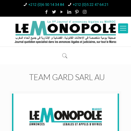
+212 (0)6 50 14 34 84
+212 (0)5 22 47 64 21
TEAM GARD SARL AU