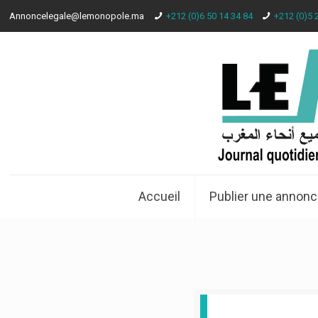
Annoncelegale@lemonopole.ma
+212 (0)6 50 14 34 84
+212 (0)5 
Accueil
Publier une annonc