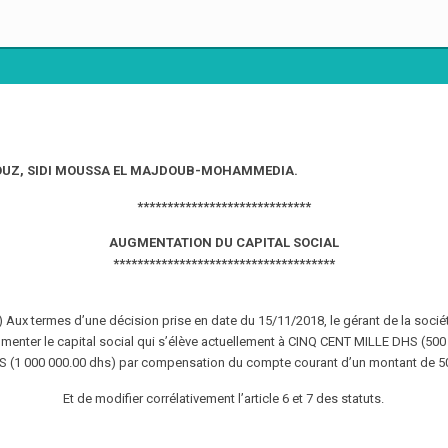
AZZOUZ, SIDI MOUSSA EL MAJDOUB-MOHAMMEDIA.
*****************************
AUGMENTATION DU CAPITAL SOCIAL
*************************************
) Aux termes d’une décision prise en date du 15/11/2018, le gérant de la socié
ter le capital social qui s’élève actuellement à CINQ CENT MILLE DHS (500 
 (1 000 000.00 dhs) par compensation du compte courant d’un montant de 
Et de modifier corrélativement l’article 6 et 7 des statuts.