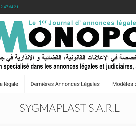
22 47 64 21
e légale
Dernières Annonces Légales
Modèles 
SYGMAPLAST S.A.R.L