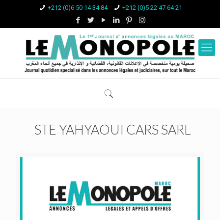
+212 (0)6 50 14 34 84
+212 (0)5 22 47 64 21
STE YAHYAOUI CARS SARL