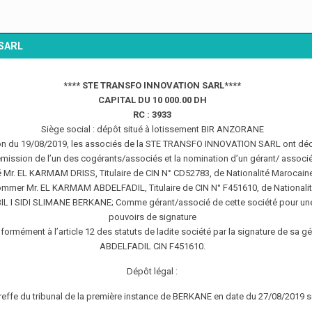
SARL
**** STE TRANSFO INNOVATION SARL****
CAPITAL DU 10 000.00 DH
RC : 3933
Siège social : dépôt situé à lotissement BIR ANZORANE
ion du 19/08/2019, les associés de la STE TRANSFO INNOVATION SARL ont décid
mission de l’un des cogérants/associés et la nomination d’un gérant/ associé
 Mr. EL KARMAM DRISS, Titulaire de CIN N° CD52783, de Nationalité Marocaine
er Mr. EL KARMAM ABDELFADIL, Titulaire de CIN N° F451610, de Nationalité
L I SIDI SLIMANE BERKANE; Comme gérant/associé de cette société pour une
pouvoirs de signature
ormément à l’article 12 des statuts de ladite société par la signature de s
ABDELFADIL CIN F451610.
Dépôt légal :
greffe du tribunal de la première instance de BERKANE en date du 27/08/2019 s