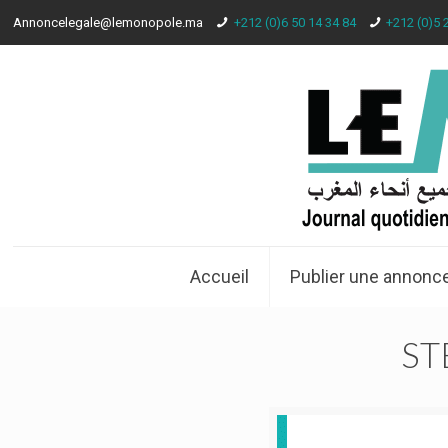
Annoncelegale@lemonopole.ma
+212 (0)6 50 14 34 84
+212 (0)5 
Accueil
Publier une annonce
ST