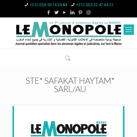
+212 (0)6 50 14 34 84
+212 (0)5 22 47 64 21
STE* SAFAKAT HAYTAM*
SARL/AU