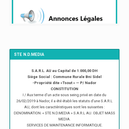
STE N.D.MEDIA
S.A.R.L. AU au Capital de 1.000,00 DH
Siège Social : Commune Rurale Bni Sidel
-Propriété dite «Tsout » — P/ Nador
CONSTITUTION
I / Aux terme d’un acte sous seing privé en date du
26/02/2019 à Nador, il a été établi les statuts d’une S.A.R.L
AU, dont les caractéristiques sont les suivantes :
DENOMINATION: « STE N.D.MEDIA » S.A.R.L AU. OBJET MASS
MEDIA.
SERVICES DE MAINTENANCE INFORMATIQUE.