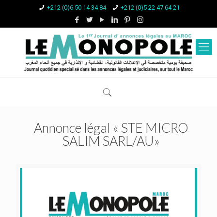
+212 (0)6 50 14 34 84
+212 (0)5 22 47 64 21
Annonce légal « STE MICRO
SALIM SARL/AU»