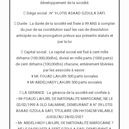
développement de la société.
 Siège social : N° 9 LOTIS ASAAD GZOULA SAFI.
 Durée : La durée de la société est fixée à 99 ANS à compter
du jour de sa constitution sauf les cas de dissolution
anticipée ou de prorogation prévus aux présents statuts et
par la loi
 Capital social : Le capital social est fixé à cent mille
dirhams (100.000,00dhs), divisé en mille parts (1000 parts)
de cent dirhams (100,00dhs) chacune, entièrement libérées
par les associés à savoir :
¥ Mr. FOUAD LAHJIRI 500 parts sociales
¥ Mr ABDELHADY LAHJIRI 500 parts sociales
 LA GERANCE : La gérance de la société est confiée à
• Mr FOAUD LAHJIRI, DE NATIONALITE MAROCAINE, NE LE
02/02/1993 A OLD SALMANE, DEMEURANT A N° 09 LOTIS
ASAAD GZOULA SAFI, TITULAIRE CIN HH104258 VALABLE
JUSQU’AU 28/02/2021
• Mr. ABDELHADY LAHJIRI, DE NATIONALITE MAROCAINE ?
NE LE 04/05/1973 A SEBT GZOULA SAFI, DEMEURANT A