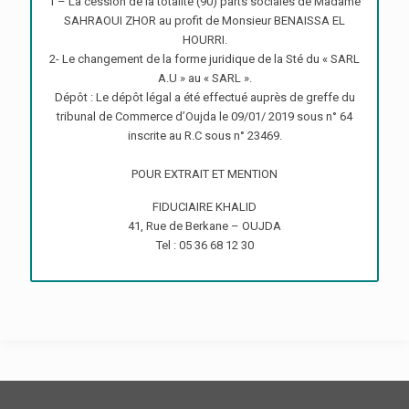
1 – La cession de la totalité (90) parts sociales de Madame
SAHRAOUI ZHOR au profit de Monsieur BENAISSA EL
HOURRI.
2- Le changement de la forme juridique de la Sté du « SARL
A.U » au « SARL ».
Dépôt : Le dépôt légal a été effectué auprès de greffe du
tribunal de Commerce d’Oujda le 09/01/ 2019 sous n° 64
inscrite au R.C sous n° 23469.
POUR EXTRAIT ET MENTION
FIDUCIAIRE KHALID
41, Rue de Berkane – OUJDA
Tel : 05 36 68 12 30