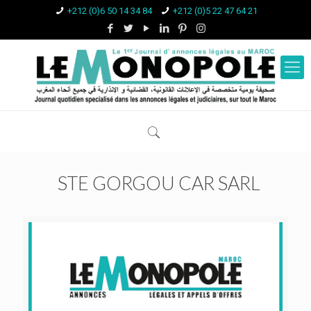
+212 (0)6 50 14 34 84
+212 (0)5 22 47 64 21
STE GORGOU CAR SARL