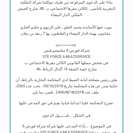
بناءا على الدعوى المرفوعة من طرف موكلتنا شركة الملكية
المغربية للتأمين ، الكائن مقرها الاجتماعي ب: 83، شارع الجيش
الملكي الدار البيضاء
بنوب عنها الأساتذة محمد الحلو ـ علي الزيوي و حكيم الحلـو
محامون بهيئة الدار البيضاء و القاطنون بها 7 زنقة بن دهان .
وبيـــــــــــن :
شركة فورص 6 ميلتيسيرفيس
STE FORCE 6 MULTISERVICE
في شخص ممثلها القانوني الكائن مقرها الاجتماعي ب:
46، شارع عقبة الشقة 13 أكدال الرباط
يعلن رئيس مصلحة كتابة الضبط لدى المحكمة التجارية بالرباط، أن
حكما صدر عن هذه المحكمة بتاريخ 09/10/2018 ، تحت عدد 3565،
ملف عدد 2456/8218/2018 ، قضى بما يلي :
تصرح المحكمة علنيا ابتدائيا غيابيا بقيم في حق المدعى عليها:
في الشكل : ـ قبـــــول الدعوى.
في الموضوع : ـ بأداء المدعى عليها شركة شركة فورص 6
ميلتيسيرفيس STE FORCE 6 MULTISERVICE في شخص ممثلها