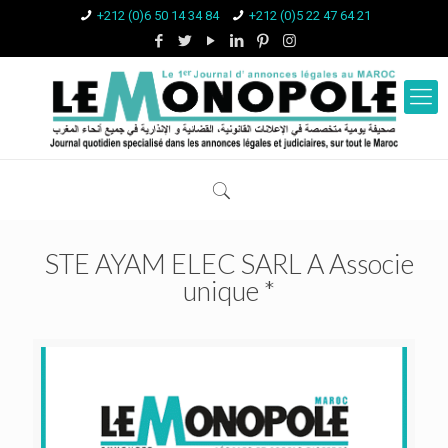
+212 (0)6 50 14 34 84
+212 (0)5 22 47 64 21
STE AYAM ELEC SARL A Associe
unique *