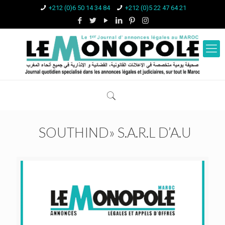
+212 (0)6 50 14 34 84
+212 (0)5 22 47 64 21
SOUTHIND» S.A.R.L D’A.U