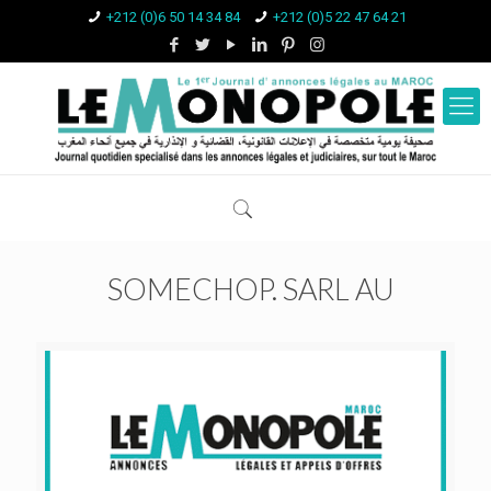
+212 (0)6 50 14 34 84
+212 (0)5 22 47 64 21
SOMECHOP. SARL AU