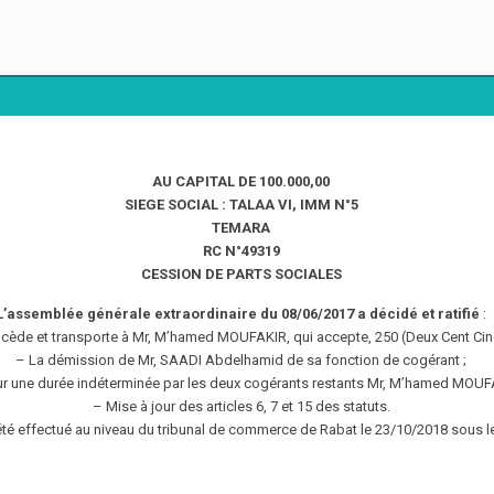
AU CAPITAL DE 100.000,00
SIEGE SOCIAL : TALAA VI, IMM N°5
TEMARA
RC N°49319
CESSION DE PARTS SOCIALES
L’assemblée générale extraordinaire du 08/06/2017 a décidé et ratifié
:
ède et transporte à Mr, M’hamed MOUFAKIR, qui accepte, 250 (Deux Cent Cinq
– La démission de Mr, SAADI Abdelhamid de sa fonction de cogérant ;
ur une durée indéterminée par les deux cogérants restants Mr, M’hamed MOU
– Mise à jour des articles 6, 7 et 15 des statuts.
été effectué au niveau du tribunal de commerce de Rabat le 23/10/2018 sous 