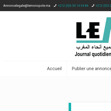
Annoncelegale@lemonopole.ma
+212 (0)6 50 14 34 84
+212 (0)5 
Accueil
Publier une annonce