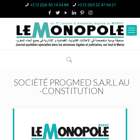
+212 (0)6 50 14 34 84
+212 (0)5 22 47 64 21
SOCIÉTÉ PROGMED S.A.R.L AU
-CONSTITUTION