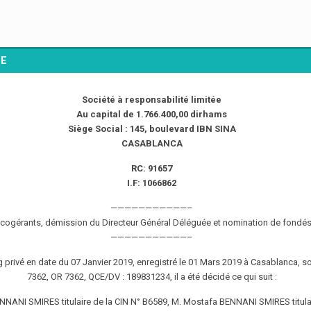
NE
Société à responsabilité limitée
Au capital de 1.766.400,00 dirhams
Siège Social : 145, boulevard IBN SINA
CASABLANCA
RC: 91657
I.F: 1066862
———————————–
cogérants, démission du Directeur Général Déléguée et nomination de fondés
———————————–
 privé en date du 07 Janvier 2019, enregistré le 01 Mars 2019 à Casablanca, s
7362, OR 7362, QCE/DV : 189831234, il a été décidé ce qui suit :
NANI SMIRES titulaire de la CIN N° B6589, M. Mostafa BENNANI SMIRES titulai