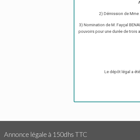
2) Démission de Mme Am
3) Nomination de M. Fayçal BENAN
pouvoirs pour une durée de trois an
Le dépôt légal a ét
Annonce légale à 150dhs TTC