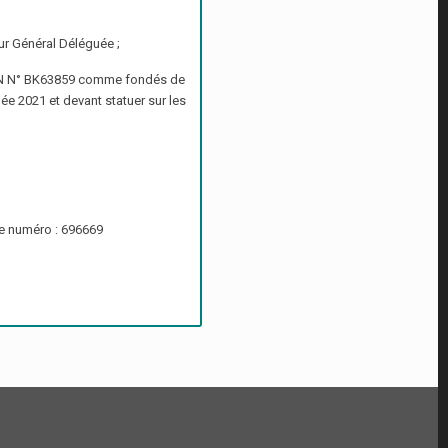
ur Général Déléguée ;
a CIN N° BK63859 comme fondés de
née 2021 et devant statuer sur les
le numéro : 696669