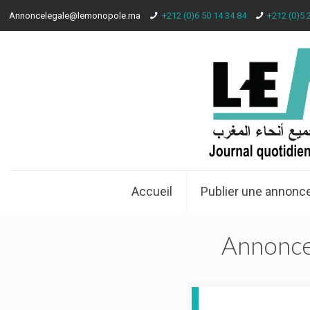
Annoncelegale@lemonopole.ma
+212 (0)6 50 14 34 84
+212 (0)5 
Accueil
Publier une annonce
Annonce