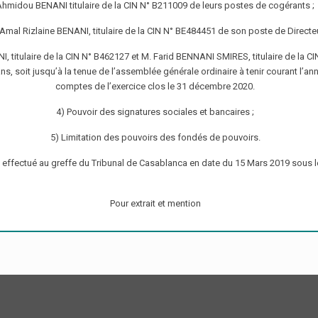
Ahmidou BENANI titulaire de la CIN N° B211009 de leurs postes de cogérants ;
al Rizlaine BENANI, titulaire de la CIN N° BE484451 de son poste de Directe
I, titulaire de la CIN N° B462127 et M. Farid BENNANI SMIRES, titulaire de l
s, soit jusqu’à la tenue de l’assemblée générale ordinaire à tenir courant l’an
comptes de l’exercice clos le 31 décembre 2020.
4) Pouvoir des signatures sociales et bancaires ;
5) Limitation des pouvoirs des fondés de pouvoirs.
é effectué au greffe du Tribunal de Casablanca en date du 15 Mars 2019 sous 
Pour extrait et mention