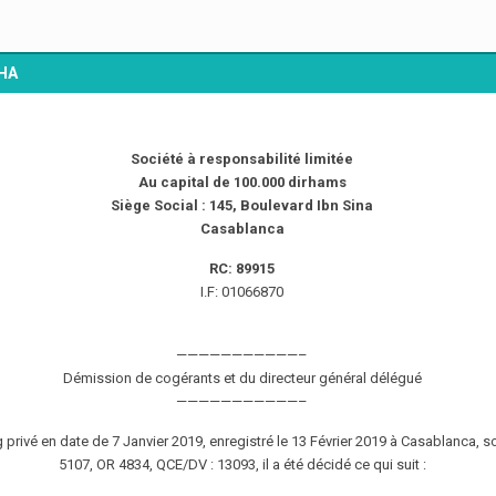
HA
Société à responsabilité limitée
Au capital de 100.000 dirhams
Siège Social : 145, Boulevard Ibn Sina
Casablanca
RC: 89915
I.F: 01066870
———————————–
Démission de cogérants et du directeur général délégué
———————————–
privé en date de 7 Janvier 2019, enregistré le 13 Février 2019 à Casablanca, s
5107, OR 4834, QCE/DV : 13093, il a été décidé ce qui suit :