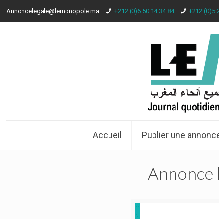
Annoncelegale@lemonopole.ma
+212 (0)6 50 14 34 84
+212 (0)5 
Accueil
Publier une annonce
Annonce