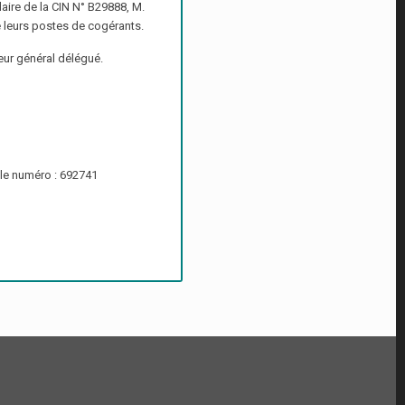
ire de la CIN N° B29888, M.
e leurs postes de cogérants.
eur général délégué.
 le numéro : 692741