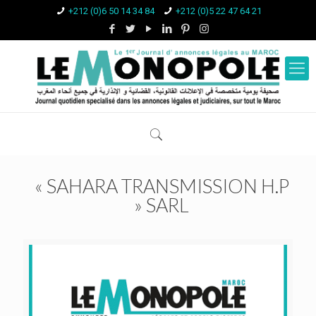
+212 (0)6 50 14 34 84
+212 (0)5 22 47 64 21
« SAHARA TRANSMISSION H.P
» SARL