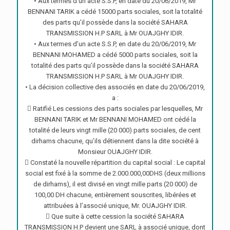
• Aux termes d’un acte S.S.P, en date du 20/06/2019, Mr
BENNANI TARIK a cédé 15000 parts sociales, soit la totalité
des parts qu’il possède dans la société SAHARA
TRANSMISSION H.P SARL à Mr OUAJGHY IDIR.
• Aux termes d’un acte S.S.P, en date du 20/06/2019, Mr
BENNANI MOHAMED a cédé 5000 parts sociales, soit la
totalité des parts qu’il possède dans la société SAHARA
TRANSMISSION H.P SARL à Mr OUAJGHY IDIR.
• La décision collective des associés en date du 20/06/2019,
a :
 Ratifié Les cessions des parts sociales par lesquelles, Mr
BENNANI TARIK et Mr BENNANI MOHAMED ont cédé la
totalité de leurs vingt mille (20 000) parts sociales, de cent
dirhams chacune, qu’ils détiennent dans la dite société à
Monsieur OUAJGHY IDIR.
 Constaté la nouvelle répartition du capital social : Le capital
social est fixé à la somme de 2.000.000,00DHS (deux millions
de dirhams), il est divisé en vingt mille parts (20 000) de
100,00 DH chacune, entièrement souscrites, libérées et
attribuées à l’associé unique, Mr. OUAJGHY IDIR.
 Que suite à cette cession la société SAHARA
TRANSMISSION H.P devient une SARL à associé unique, dont