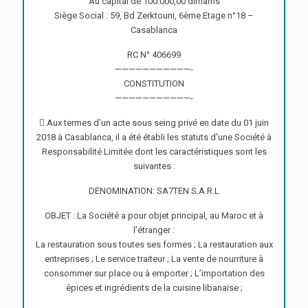
Au capital de 100.000,00 dirhams
Siège Social : 59, Bd Zerktouni, 6ème Etage n°18 –
Casablanca
RC N° 406699
———————————-
CONSTITUTION
———————————-
 Aux termes d’un acte sous seing privé en date du 01 juin
2018 à Casablanca, il a été établi les statuts d’une Société à
Responsabilité Limitée dont les caractéristiques sont les
suivantes :
DENOMINATION: SA7TEN S.A.R.L
OBJET : La Société a pour objet principal, au Maroc et à
l’étranger :
La restauration sous toutes ses formes ; La restauration aux
entreprises ; Le service traiteur ; La vente de nourriture à
consommer sur place ou à emporter ; L’importation des
épices et ingrédients de la cuisine libanaise ;