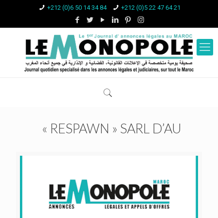
+212 (0)6 50 14 34 84
+212 (0)5 22 47 64 21
« RESPAWN » SARL D’AU