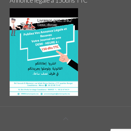
Annonce légale à 150dhs TTC