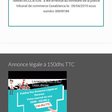
-IMMATRICULATION : a été effectué au ministère de la justice
tribunal de commerce Casablanca le : 09/04/2019 sous
numéro 00699184
Annonce légale à 150dhs TTC