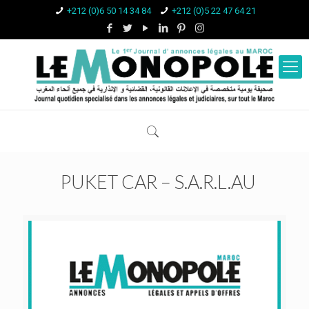
+212 (0)6 50 14 34 84
+212 (0)5 22 47 64 21
PUKET CAR – S.A.R.L.AU