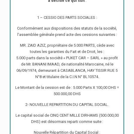
a décidé ce qui suit
:
1 – CESSIO DES PARTS SOCIALES :
Conformément aux dispositions des statuts de la société,
l’assemblée générale prend acte des cessions suivantes :
MR. ZAID AZIZ, propriétaire de 5.000 PARTS, cède avec
toutes les garanties du Fait et de Droit, les :
5.000 parts dans la société « PUKET CAR – SARL » au profit
de Mr. BANANI IMAAD, de nationalité Marocaine, né le
06/09/1974, demeurant à CASABLANCA, HAY TISSIR RUE 5
N°8 et titulaire de la C.I.N N° BL10574.
Le Montant de la cession est de : 5.000 Parts X 100,00 DHS =
500.000,00 DHS
2- NOUVELLE REPARTITION DU CAPITAL SOCIAL.
Le capital social de CINQ CENT MILLE DIRHAMS (500.000,00
DHS) est désormais reparti comme suite :
Nouvelle Répartition du Capital Social :