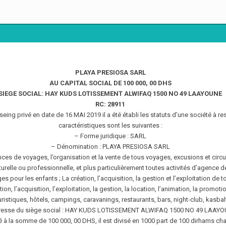
PLAYA PRESIOSA SARL
AU CAPITAL SOCIAL DE 100 000, 00 DHS
SIEGE SOCIAL: HAY KUDS LOTISSEMENT ALWIFAQ 1500 NO 49 LAAYOUNE
RC: 28911
ing privé en date de 16 MAI 2019 il a été établi les statuts d’une société à re
caractéristiques sont les suivantes :
– Forme juridique : SARL
– Dénomination : PLAYA PRESIOSA SARL
nces de voyages, l’organisation et la vente de tous voyages, excusions et circuit
lturelle ou professionnelle, et plus particulièrement toutes activités d’agence d
 pour les enfants ; La création, l’acquisition, la gestion et l’exploitation de 
ion, l’acquisition, l’exploitation, la gestion, la location, l’animation, la promo
istiques, hôtels, campings, caravanings, restaurants, bars, night-club, kasbah
resse du siège social : HAY KUDS LOTISSEMENT ALWIFAQ 1500 NO 49 LAAY
fixé à la somme de 100 000, 00 DHS, il est divisé en 1000 part de 100 dirhams c