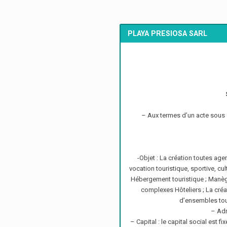
PLAYA PRESIOSA SARL
– Aux termes d’un acte sous se
-Objet : La création toutes age
vocation touristique, sportive, cu
Hébergement touristique ; Manèges
complexes Hôteliers ; La créat
d’ensembles tour
– Ad
– Capital : le capital social est 