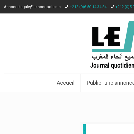
Annoncelegale@lemonopole.ma
+212 (0)6 50 14 34 84
+212 (0)5 
Accueil
Publier une annonce