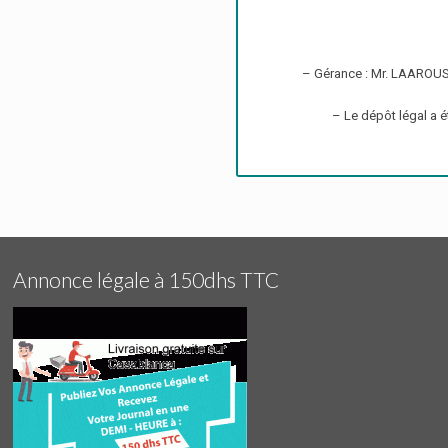
– Gérance : Mr. LAAROUS
– Le dépôt légal a é
Annonce légale à 150dhs TTC