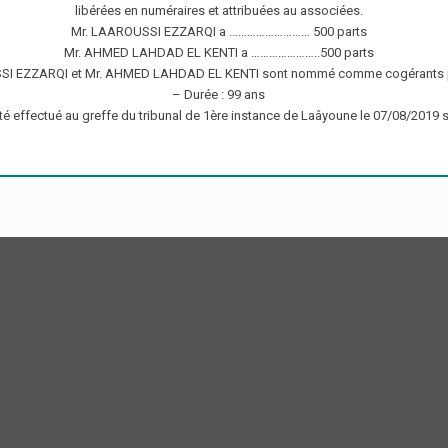
libérées en numéraires et attribuées au associées.
Mr. LAAROUSSI EZZARQI a ……………………… 500 parts
Mr. AHMED LAHDAD EL KENTI a …………………..500 parts
SI EZZARQI et Mr. AHMED LAHDAD EL KENTI sont nommé comme cogérants pou
– Durée : 99 ans
té effectué au greffe du tribunal de 1ère instance de Laâyoune le 07/08/2019 