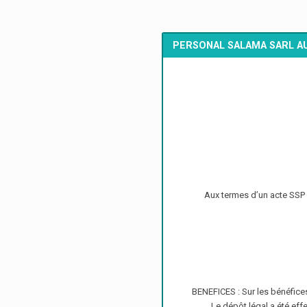
PERSONAL SALAMA SARL A
Aux termes d’un acte SSP à
BENEFICES : Sur les bénéfices 
Le dépôt légal a été eff