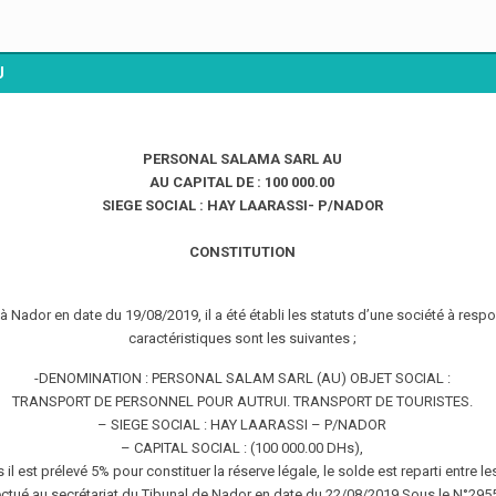
U
PERSONAL SALAMA SARL AU
AU CAPITAL DE : 100 000.00
SIEGE SOCIAL : HAY LAARASSI- P/NADOR
CONSTITUTION
 Nador en date du 19/08/2019, il a été établi les statuts d’une société à respon
caractéristiques sont les suivantes ;
-DENOMINATION : PERSONAL SALAM SARL (AU) OBJET SOCIAL :
TRANSPORT DE PERSONNEL POUR AUTRUI. TRANSPORT DE TOURISTES.
– SIEGE SOCIAL : HAY LAARASSI – P/NADOR
– CAPITAL SOCIAL : (100 000.00 DHs),
il est prélevé 5% pour constituer la réserve légale, le solde est reparti entre l
ectué au secrétariat du Tibunal de Nador en date du 22/08/2019 Sous le N°2955