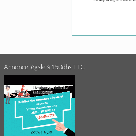
Annonce légale à 150dhs TTC