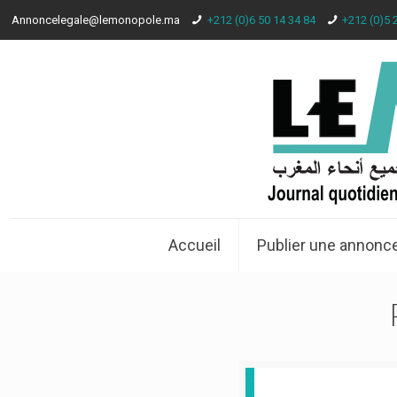
Annoncelegale@lemonopole.ma
+212 (0)6 50 14 34 84
+212 (0)5 
Accueil
Publier une annonce