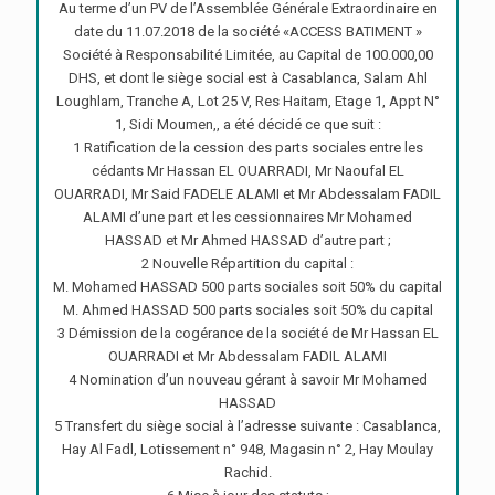
Au terme d’un PV de l’Assemblée Générale Extraordinaire en
date du 11.07.2018 de la société «ACCESS BATIMENT »
Société à Responsabilité Limitée, au Capital de 100.000,00
DHS, et dont le siège social est à Casablanca, Salam Ahl
Loughlam, Tranche A, Lot 25 V, Res Haitam, Etage 1, Appt N°
1, Sidi Moumen,, a été décidé ce que suit :
1 Ratification de la cession des parts sociales entre les
cédants Mr Hassan EL OUARRADI, Mr Naoufal EL
OUARRADI, Mr Said FADELE ALAMI et Mr Abdessalam FADIL
ALAMI d’une part et les cessionnaires Mr Mohamed
HASSAD et Mr Ahmed HASSAD d’autre part ;
2 Nouvelle Répartition du capital :
M. Mohamed HASSAD 500 parts sociales soit 50% du capital
M. Ahmed HASSAD 500 parts sociales soit 50% du capital
3 Démission de la cogérance de la société de Mr Hassan EL
OUARRADI et Mr Abdessalam FADIL ALAMI
4 Nomination d’un nouveau gérant à savoir Mr Mohamed
HASSAD
5 Transfert du siège social à l’adresse suivante : Casablanca,
Hay Al Fadl, Lotissement n° 948, Magasin n° 2, Hay Moulay
Rachid.