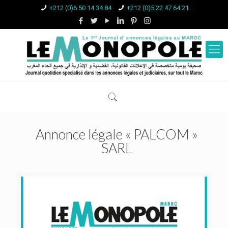
+212 (0)6 50 14 34 84
+212 (0)5 22 47 64 21
Annonce légale « PALCOM »
SARL