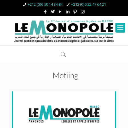
+212 (0)6 50 14 34 84
+212 (0)5 22 47 64 21
Motiing