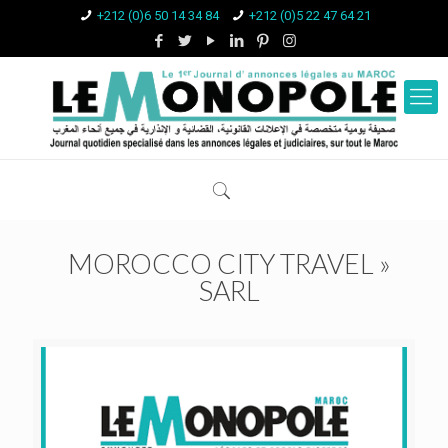
+212 (0)6 50 14 34 84
+212 (0)5 22 47 64 21
MOROCCO CITY TRAVEL »
SARL