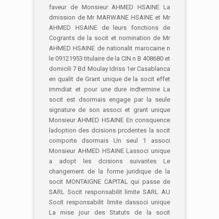
faveur de Monsieur AHMED HSAINE La
dmission de Mr MARWANE HSAINE et Mr
AHMED HSAINE de leurs fonctions de
Cogrants de la socit et nomination de Mr
AHMED HSAINE de nationalit marocaine n
le 09121953 titulaire de la CIN n B 408680 et
domicili 7 Bd Moulay Idriss 1er Casablanca
en qualit de Grant unique de la socit effet
immdiat et pour une dure indtermine La
socit est dsormais engage par la seule
signature de son associ et grant unique
Monsieur AHMED HSAINE En consquence
ladoption des dcisions prcdentes la socit
comporte dsormais Un seul 1 associ
Monsieur AHMED HSAINE Lassoci unique
a adopt les dcisions suivantes Le
changement de la forme juridique de la
socit MONTAIGNE CAPITAL qui passe de
SARL Socit responsabilit limite SARL AU
Socit responsabilit limite dassoci unique
La mise jour des Statuts de la socit