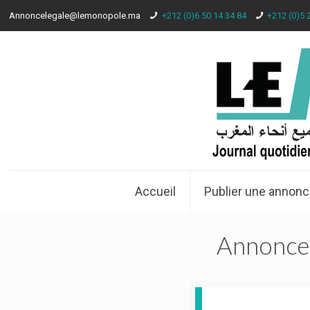
Annoncelegale@lemonopole.ma
+212 (0)6 50 14 34 84
+212 (0)5 
Accueil
Publier une annonc
Annonce