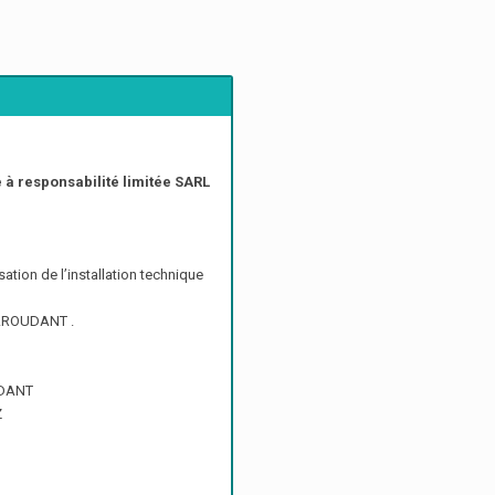
té à responsabilité limitée SARL
sation de l’installation technique
TAROUDANT .
UDANT
Z