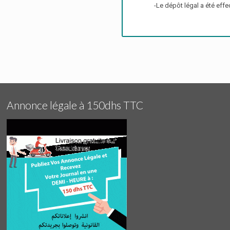
-Le dépôt légal a été eff
Annonce légale à 150dhs TTC