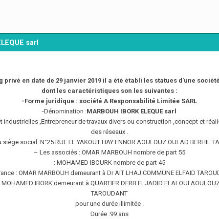
LEQUE sarl
privé en date de 29 janvier 2019 il a été établi les statues d’une socié
dont les caractéristiques son les suivantes :
-Forme juridique : société A Responsabilité Limitée SARL
-Dénomination :
MARBOUH IBORK ELEQUE sarl
et industrielles ,Entrepreneur de travaux divers ou construction ,concept et réali
des réseaux .
u siège social :N°25 RUE EL YAKOUT HAY ENNOR AOULOUZ OULAD BERHIL 
– Les associés : OMAR MARBOUH nombre de part 55
: MOHAMED IBOURK nombre de part 45
rance : OMAR MARBOUH demeurant à Dr AIT LHAJ COMMUNE ELFAID TARO
: MOHAMED IBORK demeurant à QUARTIER DERB ELJADID ELALOUI AOULOU
TAROUDANT
pour une durée illimitée .
Durée :99 ans