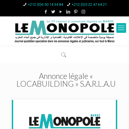
+212 (0)6 50 14 34 84
+212 (0)5 22 47 64 21
Annonce légale «
LOCABUILDING » S.A.R.L.A.U