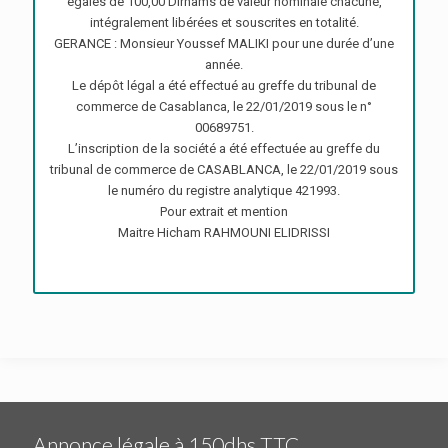
égales de 100,00 Dirhams de valeur nominale chacune,
intégralement libérées et souscrites en totalité.
GERANCE : Monsieur Youssef MALIKI pour une durée d’une
année.
Le dépôt légal a été effectué au greffe du tribunal de
commerce de Casablanca, le 22/01/2019 sous le n°
00689751.
L’inscription de la société a été effectuée au greffe du
tribunal de commerce de CASABLANCA, le 22/01/2019 sous
le numéro du registre analytique 421993.
Pour extrait et mention
Maitre Hicham RAHMOUNI ELIDRISSI
Annonce légale à 150dhs TTC