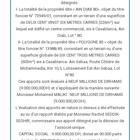
désignés :
I- La totalité de la propriété dite « AIN DIAB 80», objet du titre
foncier N° 73949/01, consistant en un terrain d’une superficie
de DEUX CENT VINGT SIX METRES CARRES (226m²) sur
lequel est édifié un centre commercial, sis à Casablanca, Ain
Diab, Lot ° 80.
II- La totalité de la propriété dite « POLYGONE 83 » objet du
titre foncier N° 13988/49, consistant en un terrain nu d’une
superficie globale de SIX CENT TROIS METRES CARRES
(603m²) sis à Casablanca- Ain Sebaa, Route Côtière de
Mohammadia, Km 10,5, Lotissement Est-Ain Sebaa, Lot
N°83.
Ces apports sont évalués à NEUF MILLIONS DE DIRHAMS
(9.000.000,00DH) et s’appliquant de la manière suivante :
Monsieur Mohamed MALIKI : NEUF MILLIONS DE DIRHAMS
(9.000.000,00 DH).
L’évaluation des apports en nature ci-dessus a été effectuée
au vu d’un rapport établis par Monsieur Rachid SEDDIK-
SEGHIR, commissaire aux apport désigné par la décision de
l’associé unique.
CAPITAL SOCIAL : 9.000.000,00 DH, divisé en 90.000 parts