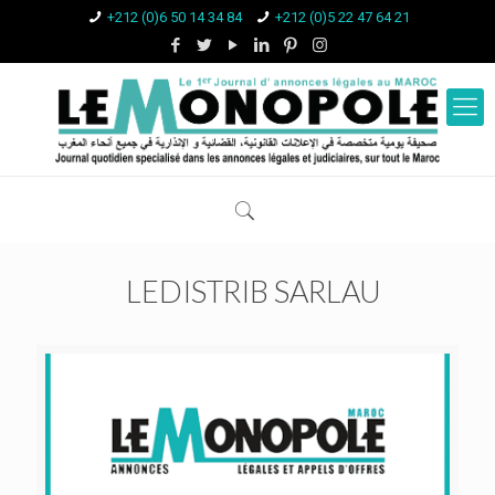
+212 (0)6 50 14 34 84
+212 (0)5 22 47 64 21
LEDISTRIB SARLAU