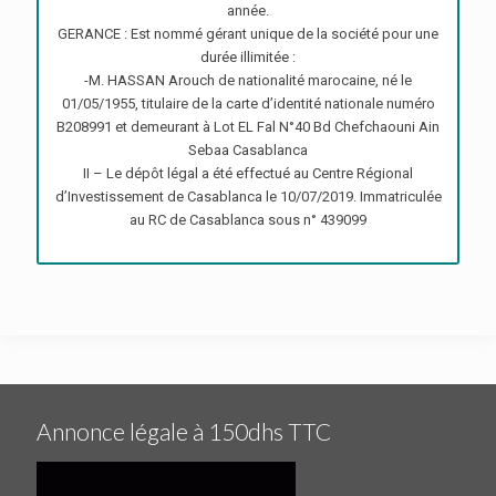
année.
GERANCE : Est nommé gérant unique de la société pour une
durée illimitée :
-M. HASSAN Arouch de nationalité marocaine, né le
01/05/1955, titulaire de la carte d’identité nationale numéro
B208991 et demeurant à Lot EL Fal N°40 Bd Chefchaouni Ain
Sebaa Casablanca
II – Le dépôt légal a été effectué au Centre Régional
d’Investissement de Casablanca le 10/07/2019. Immatriculée
au RC de Casablanca sous n° 439099
Annonce légale à 150dhs TTC