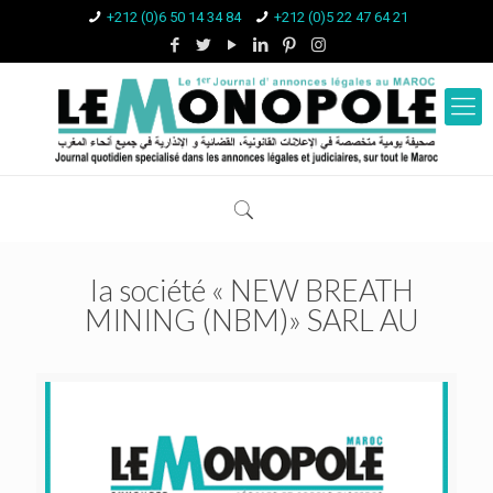
+212 (0)6 50 14 34 84
+212 (0)5 22 47 64 21
la société « NEW BREATH
MINING (NBM)» SARL AU