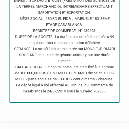
MINES , , BUREAU D’ETUDES (PRESTATION DES SCIENCES DE
LA TERRE), MARCHAND OU INTREMEDIAIRE EFFECTUANT
IMPORTATION ET EXPORTATION.
SIÈGE SOCIAL : 180 BD EL FIDA , IMMEUBLE 180, 3EME
ETAGE CASABLANCA.
REGISTRE DE COMMERCE : N° 439493.
DURÉE DE LA SOCIETE : La durée de la société est fixée à 99
ans, à compter de sa constitution définitive.
GERANCE : La société est administrée par MONSIEUR OMARI
SOUFIANE en qualité de gérante unique pour une durée
illimitée.
CAPITAL SOCIAL : Le capital social est ainsi fixé à la somme
de 100.000,00 DHS (CENT MILLE DIRHAMS) divisé en 1000 «
MILLE» parts sociales de 100 DH « cent dirhams » chacune .
Le dépôt légal a été effectué Au Tribunal du Commerce de
Casablanca le 24/07/2019 sous le numéro 709605.