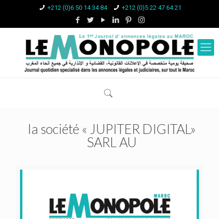
+212 (0)6 50 14 34 84
+212 (0)5 22 47 64 21
la société « JUPITER DIGITAL»
SARL AU