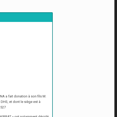
 a fait donation à son fils M.
DHS, et dont le siège est à
.527
« KIRBAT » ont notamment décidé