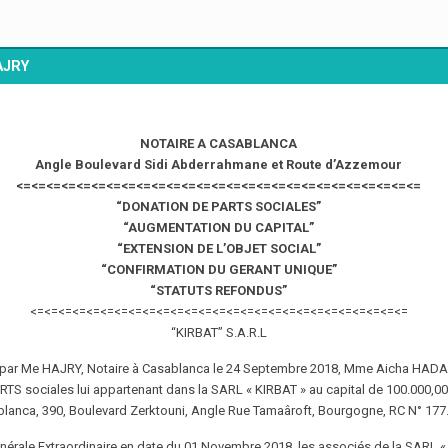
AJRY
NOTAIRE A CASABLANCA
Angle Boulevard Sidi Abderrahmane et Route d’Azzemour
<=<=<=<=<=<=<=<=<=<=<=<=<=<=<=<=<=<=<=<=<=<=<=<=<=<=<=
“DONATION DE PARTS SOCIALES”
“AUGMENTATION DU CAPITAL”
“EXTENSION DE L’OBJET SOCIAL”
“CONFIRMATION DU GERANT UNIQUE”
“STATUTS REFONDUS”
<=<=<=<=<=<=<=<=<=<=<=<=<=<=<=<=<=<=<=<=<=<=<=<=<=<=<=
“KIRBAT” S.A.R.L
 par Me HAJRY, Notaire à Casablanca le 24 Septembre 2018, Mme Aicha HADANA
TS sociales lui appartenant dans la SARL « KIRBAT » au capital de 100.000,00 
lanca, 390, Boulevard Zerktouni, Angle Rue Tamaâroft, Bourgogne, RC N° 177
nérale Extraordinaire en date du 01 Novembre 2018, les associés de la SARL 