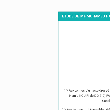
ETUDE DE Me MOHAMED H
1°/ Aux termes d’un acte dressé
Hamid KOUIRI de DIX (10) PAR
Casab
2°/ Aux termes de l’Assemblée Gé