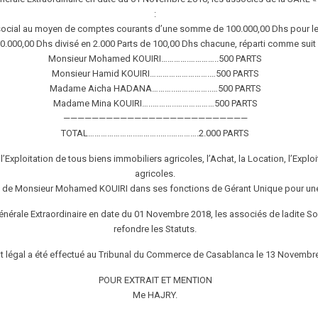
:
 social au moyen de comptes courants d’une somme de 100.000,00 Dhs pour le
0.000,00 Dhs divisé en 2.000 Parts de 100,00 Dhs chacune, réparti comme suit 
Monsieur Mohamed KOUIRI………….…………..500 PARTS
Monsieur Hamid KOUIRI……………………….…500 PARTS
Madame Aicha HADANA………..……………..…500 PARTS
Madame Mina KOUIRI…..………..………………500 PARTS
——————————————————————————
TOTAL…………………..………..…..………….2.000 PARTS
 l’Exploitation de tous biens immobiliers agricoles, l’Achat, la Location, l’Exploit
agricoles.
n de Monsieur Mohamed KOUIRI dans ses fonctions de Gérant Unique pour une d
énérale Extraordinaire en date du 01 Novembre 2018, les associés de ladite 
refondre les Statuts.
t légal a été effectué au Tribunal du Commerce de Casablanca le 13 Novembr
POUR EXTRAIT ET MENTION
Me HAJRY.