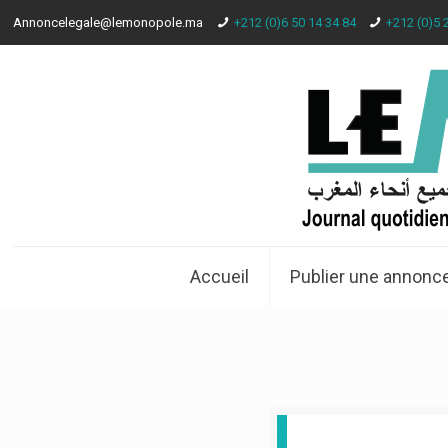
Annoncelegale@lemonopole.ma
+212 (0)6 50 14 34 84
+212 (0)5 
Accueil
Publier une annonce