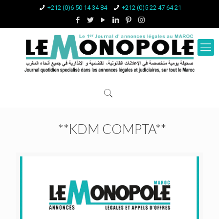
+212 (0)6 50 14 34 84
+212 (0)5 22 47 64 21
**KDM COMPTA**