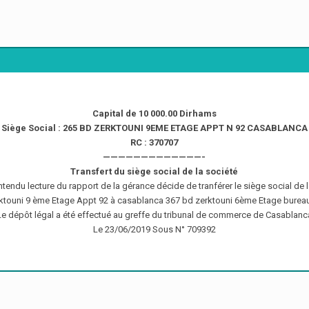
Capital de 10 000.00 Dirhams
Siège Social : 265 BD ZERKTOUNI 9EME ETAGE APPT N 92 CASABLANCA
RC : 370707
—————————————-
Transfert du siège social de la société
entendu lecture du rapport de la gérance décide de tranférer le siège social de
ktouni 9 ème Etage Appt 92 à casablanca 367 bd zerktouni 6ème Etage burea
Le dépôt légal a été effectué au greffe du tribunal de commerce de Casablanc
Le 23/06/2019 Sous N° 709392