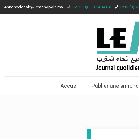
Annoncelegale@lemonopole.ma
+212 (0)6 50 14 34 84
+212 (0)5 
Accueil
Publier une annonc