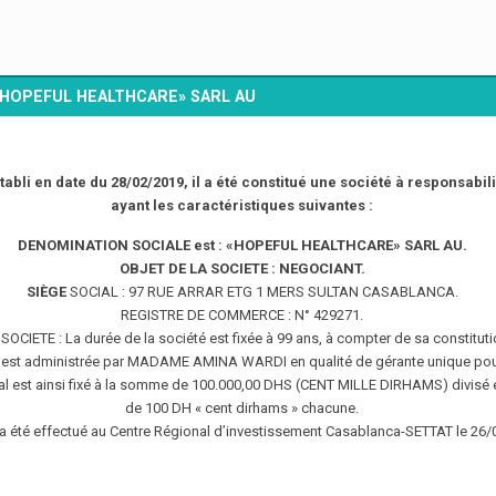
é « HOPEFUL HEALTHCARE» SARL AU
tabli en date du 28/02/2019, il a été constitué une société à responsabil
ayant les caractéristiques suivantes :
DENOMINATION SOCIALE est : «HOPEFUL HEALTHCARE» SARL AU.
OBJET DE LA SOCIETE : NEGOCIANT.
SIÈGE
SOCIAL : 97 RUE ARRAR ETG 1 MERS SULTAN CASABLANCA.
REGISTRE DE COMMERCE : N° 429271.
CIETE : La durée de la société est fixée à 99 ans, à compter de sa constitutio
 est administrée par MADAME AMINA WARDI en qualité de gérante unique pour 
al est ainsi fixé à la somme de 100.000,00 DHS (CENT MILLE DIRHAMS) divisé 
de 100 DH « cent dirhams » chacune.
a été effectué au Centre Régional d’investissement Casablanca-SETTAT le 26/