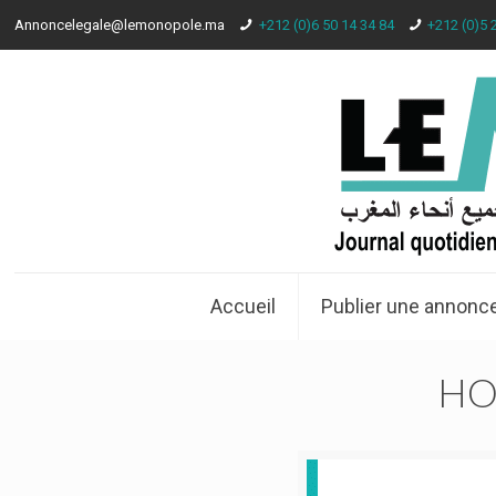
Annoncelegale@lemonopole.ma
+212 (0)6 50 14 34 84
+212 (0)5 
Accueil
Publier une annonce
HO