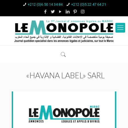
+212 (0)6 50 14 34 84
+212 (0)5 22 47 64 21
«HAVANA LABEL» SARL