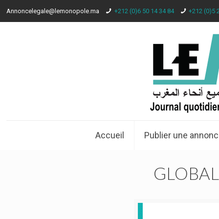
Annoncelegale@lemonopole.ma
+212 (0)6 50 14 34 84
+212 (0)5 
Accueil
Publier une annonc
GLOBAL