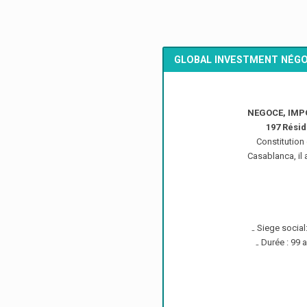
GLOBAL INVESTMENT NÉG
NEGOCE, IMP
197 Rési
Constitution
Casablanca, il 
₋ Siege socia
₋ Durée : 99 