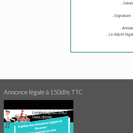
₋ Géran
₋ Signature
₋ Année
₋ Le dépôt léga
Annonce légale à 150dhs TTC