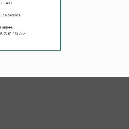
D BELAID
 une période
e année.
18 RC n° 412075-