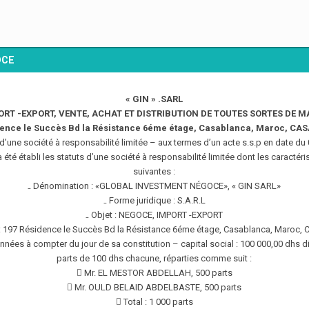
OCE
« GIN » .SARL
ORT -EXPORT, VENTE, ACHAT ET DISTRIBUTION DE TOUTES SORTES DE 
dence le Succès Bd la Résistance 6éme étage, Casablanca, Maroc, C
 d’une société à responsabilité limitée – aux termes d’un acte s.s.p en date du
a été établi les statuts d’une société à responsabilité limitée dont les caractéri
suivantes :
₋ Dénomination : «GLOBAL INVESTMENT NÉGOCE», « GIN SARL»
₋ Forme juridique : S.A.R.L
₋ Objet : NEGOCE, IMPORT -EXPORT
l: 197 Résidence le Succès Bd la Résistance 6éme étage, Casablanca, Maro
années à compter du jour de sa constitution – capital social : 100 000,00 dhs d
parts de 100 dhs chacune, réparties comme suit :
 Mr. EL MESTOR ABDELLAH, 500 parts
 Mr. OULD BELAID ABDELBASTE, 500 parts
 Total : 1 000 parts