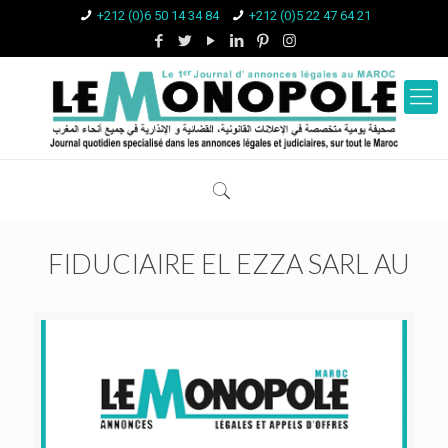
+212 (0)6 50 14 34 84
+212 (0)5 22 47 64 21
FIDUCIAIRE EL EZZA SARL AU