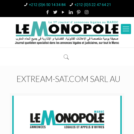
+212 (0)6 50 14 34 84
+212 (0)5 22 47 64 21
EXTREAM-SAT.COM SARL AU