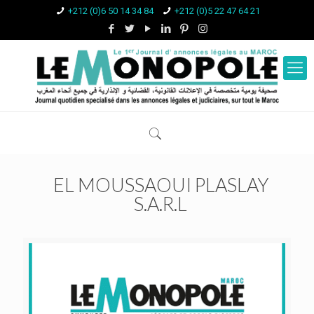
+212 (0)6 50 14 34 84
+212 (0)5 22 47 64 21
EL MOUSSAOUI PLASLAY
S.A.R.L