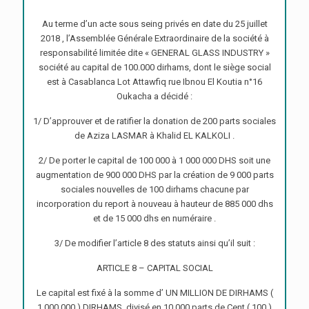
Au terme d’un acte sous seing privés en date du 25 juillet
2018 , l’Assemblée Générale Extraordinaire de la société à
responsabilité limitée dite « GENERAL GLASS INDUSTRY »
société au capital de 100.000 dirhams, dont le siège social
est à Casablanca Lot Attawfiq rue Ibnou El Koutia n°16
Oukacha a décidé :
1/ D’approuver et de ratifier la donation de 200 parts sociales
de Aziza LASMAR à Khalid EL KALKOLI .
2/ De porter le capital de 100 000 à 1 000 000 DHS soit une
augmentation de 900 000 DHS par la création de 9 000 parts
sociales nouvelles de 100 dirhams chacune par
incorporation du report à nouveau à hauteur de 885 000 dhs
et de 15 000 dhs en numéraire .
3/ De modifier l’article 8 des statuts ainsi qu’il suit :
ARTICLE 8 – CAPITAL SOCIAL
Le capital est fixé à la somme d’ UN MILLION DE DIRHAMS (
1 000 000 ) DIRHAMS, divisé en 10 000 parts de Cent ( 100 )