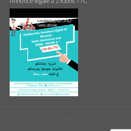
Annonce légale à 150dhs TTC