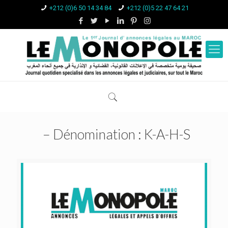
+212 (0)6 50 14 34 84
+212 (0)5 22 47 64 21
– Dénomination : K-A-H-S